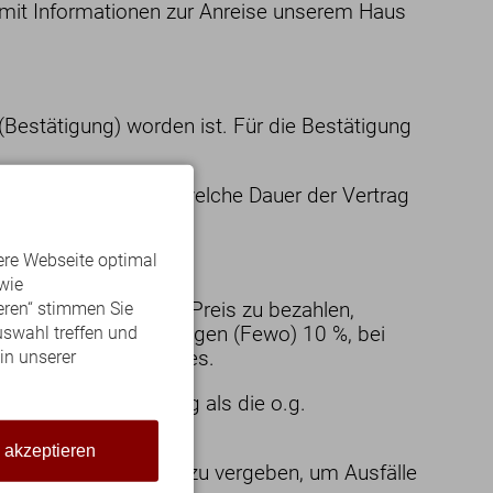
Wandern im Allgäu
 mit Informationen zur Anreise unserem Haus
Radfahren im Allgäu
Skifahren im Allgäu
Gastronomie
Webcams & Wetter
Bestätigung) worden ist. Für die Bestätigung
s, gleichgültig, auf welche Dauer der Vertrag
ere Webseite optimal
ten.
lish
Kontakt
E-Mail
Tel.: 08321 677 120
wie
der betriebsüblichen Preis zu bezahlen,
eren“ stimmen Sie
tzen bei Übernachtungen (Fewo) 10 %, bei
uswahl treffen und
 % des Pensionspreises.
 in unserer
igere Entschädigung als die o.g.
e akzeptieren
ichkeit anderweitig zu vergeben, um Ausfälle