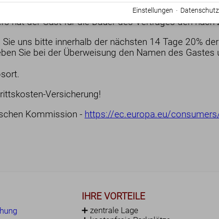
Einstellungen
·
Datenschutz
s hat der Gast für die Dauer des Vertrages den nach Z
sen Sie uns bitte innerhalb der nächsten 14 Tage 20%
 geben Sie bei der Überweisung den Namen des Gastes 
sort.
ittskosten-Versicherung!
päischen Kommission -
https://ec.europa.eu/consumers
IHRE VORTEILE
➕ zentrale Lage
chung