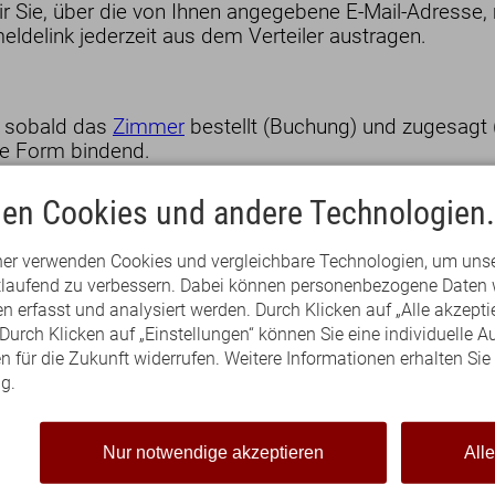
rlauber
r Sie, über die von Ihnen angegebene E-Mail-Adresse,
amilien
eldelink jederzeit aus dem Verteiler austragen.
eschäftsreisende
, sobald das
Zimmer
bestellt (Buchung) und zugesagt (
che Form bindend.
lichtet die Vertragspartner zur Erfüllung des Vertrage
en Cookies und andere Technologien.
ner verwenden Cookies und vergleichbare Technologien, um uns
eitstellung des Zimmers dem Gast Schadenersatz zu leis
Eng
rtlaufend zu verbessern. Dabei können personenbezogene Daten 
chnahme der vertraglichen Leistungen den vereinbarten o
 erfasst und analysiert werden. Durch Klicken auf „Alle akzepti
dungen. Die Einsparungen betragen nach Erfahrungssä
urch Klicken auf „Einstellungen“ können Sie eine individuelle A
ngspreises, bei Halbpension 30 %, bei Vollpension 40
en für die Zukunft widerrufen. Weitere Informationen erhalten Sie
g.
dass dem Gastgeber keine oder eine wesentlich niedr
Nur notwendige akzeptieren
All
halten, nicht in Anspruch genommene Zimmer nach Mögl