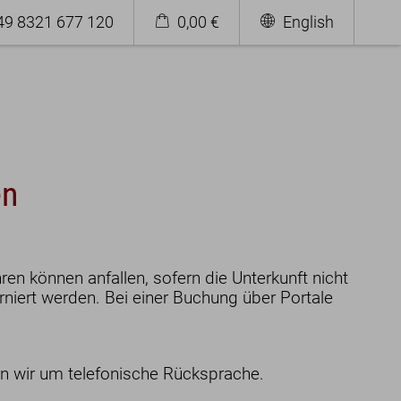
+49 8321 677 120
0,00 €
English
en
en können anfallen, sofern die Unterkunft nicht
niert werden. Bei einer Buchung über Portale
Urlaub im Allgäu
ten wir um telefonische Rücksprache.