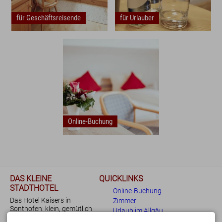
für Geschäftsreisende
für Urlauber
Online-Buchung
DAS KLEINE
QUICKLINKS
STADTHOTEL
Online-Buchung
Das Hotel Kaisers in
Zimmer
Sonthofen: klein, gemütlich
Urlaub im Allgäu
und Dank der ruhigen und
Bewertungen