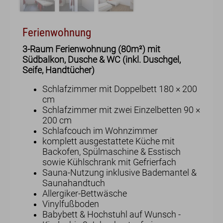
Ferienwohnung
3-Raum Ferienwohnung (80m²) mit
Südbalkon, Dusche & WC (inkl. Duschgel,
Seife, Handtücher)
Urlaub im Allgäu
Schlafzimmer mit Doppelbett 180 × 200
cm
Wandern im Allgäu
Schlafzimmer mit zwei Einzelbetten 90 ×
Radfahren im Allgäu
200 cm
Skifahren im Allgäu
Schlafcouch im Wohnzimmer
Gastronomie
komplett ausgestattete Küche mit
Webcams & Wetter
Backofen, Spülmaschine & Esstisch
sowie Kühlschrank mit Gefrierfach
Sauna-Nutzung inklusive Bademantel &
Blog
Saunahandtuch
Allergiker-Bettwäsche
Vinylfußboden
Babybett & Hochstuhl auf Wunsch -
English
Kontakt
E-Mail
Tel.: 08321 677 120