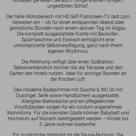
Rolläden genießen Sie auch morgens einen ruhigen,
ungestörten Schlaf.
Der helle Wohnbereich mit HD SAT-Flatscreen-TV lädt zum
Verweilen ein – ob für einen entspannten Abend oder
gemütliche Stunden nach einem aktiven Tag im Allgäu.
Die komplett ausgestattete Küche mit Backofen,
Spülmaschine und Esstisch ermöglicht eine
Zimmer
unkomplizierte Selbstverpflegung, ganz nach Ihrem
für Urlauber
eigenen Rhythmus.
für Familien
Die Wohnung verfügt über einen Südbalkon.
für Geschäftsreisende
Selbstverständlich können Sie die Terrasse und den
Garten des Hotels nutzen. Ideal für sonnige Stunden an
der frischen Luft.
Das moderne Badezimmer mit Dusche & WC ist mit
Duschgel, Seife sowie Handtüchern ausgestattet.
Allergiker-Bettwäsche und ein pflegeleichter
Vinylfußboden sorgen für ein rundum angenehmes
Wohnklima. Für die kleinsten Gäste können Babybett und
Hochstuhl auf Wunsch bereitgestellt werden – Kinder bis
3 Jahre wohnen kostenfrei.
Ein zusätzliche Highlight ist die Sauna-Nutzung. Die