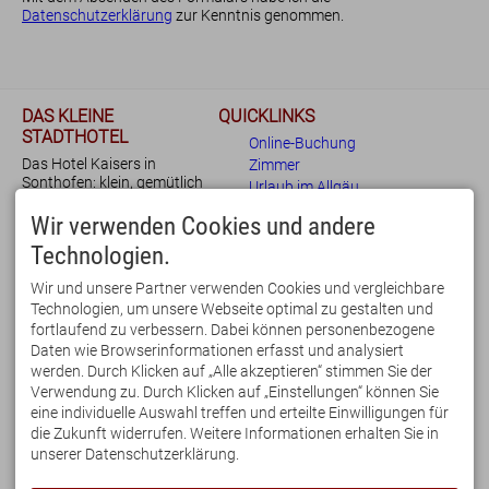
Datenschutzerklärung
zur Kenntnis genommen.
DAS KLEINE
QUICKLINKS
STADTHOTEL
Online-Buchung
Zimmer
Das Hotel Kaisers in
Zimmer
Sonthofen: klein, gemütlich
für Urlauber
Urlaub im Allgäu
und Dank der ruhigen und
für Familien
Bewertungen
doch zentralen Lage bestens
Wir verwenden Cookies und andere
für Geschäftsreisende
Anfrage
für Urlaub und
Technologien.
Blog
Geschäftsreise geeignet.
Beim Frühstücksbuffet legen
Wir und unsere Partner verwenden Cookies und vergleichbare
wir Wert auf regionale und
Technologien, um unsere Webseite optimal zu gestalten und
fair gehandelte Lebensmittel.
fortlaufend zu verbessern. Dabei können personenbezogene
IHRE VORTEILE
KONTAKT
Daten wie Browserinformationen erfasst und analysiert
➕ zentrale Lage
KAISERS - das kleine
werden. Durch Klicken auf „Alle akzeptieren“ stimmen Sie der
➕ kostenfreie Parkplätze
Stadthotel
Verwendung zu. Durch Klicken auf „Einstellungen“ können Sie
➕ E-Ladestation
Hermann-von-Barth-Str. 4
eine individuelle Auswahl treffen und erteilte Einwilligungen für
➕ kostenfreies WLAN
87527 Sonthofen
die Zukunft widerrufen. Weitere Informationen erhalten Sie in
➕
Sauna
& Infrarotkabine
Deutschland
unserer Datenschutzerklärung.
➕ feines
Frühstücksbuffet
Tel. 08321 677 120
➕
Mobil Pass Allgäu
Email:
buchung@kaisers-