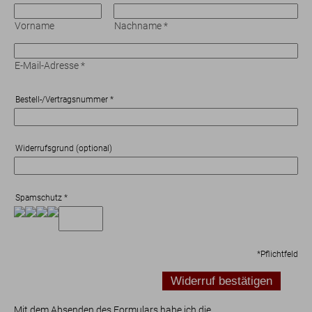
Hotel
Vorname
Nachname
*
Lage
Sauna
E-Mail-Adresse
*
Bewertungen
Nachhaltigkeit
Bestell-/Vertragsnummer
*
Geschenk-Gutscheine
Widerrufsgrund (optional)
Spamschutz
*
*
Pflichtfeld
Mit dem Absenden des Formulars habe ich die