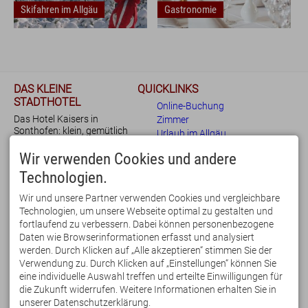
Skifahren im Allgäu
Gastronomie
DAS KLEINE
QUICKLINKS
STADTHOTEL
Online-Buchung
Das Hotel Kaisers in
Urlaub im Allgäu
Zimmer
Sonthofen: klein, gemütlich
Urlaub im Allgäu
und Dank der ruhigen und
Wandern im Allgäu
Bewertungen
doch zentralen Lage bestens
Wir verwenden Cookies und andere
Radfahren im Allgäu
Anfrage
für Urlaub und
Skifahren im Allgäu
Blog
Technologien.
Geschäftsreise geeignet.
Gastronomie
Beim Frühstücksbuffet legen
Wir und unsere Partner verwenden Cookies und vergleichbare
wir Wert auf regionale und
Webcams & Wetter
Technologien, um unsere Webseite optimal zu gestalten und
fair gehandelte Lebensmittel.
fortlaufend zu verbessern. Dabei können personenbezogene
IHRE VORTEILE
KONTAKT
Daten wie Browserinformationen erfasst und analysiert
Blog
➕ zentrale Lage
KAISERS - das kleine
werden. Durch Klicken auf „Alle akzeptieren“ stimmen Sie der
➕ kostenfreie Parkplätze
Stadthotel
Verwendung zu. Durch Klicken auf „Einstellungen“ können Sie
➕ E-Ladestation
Hermann-von-Barth-Str. 4
eine individuelle Auswahl treffen und erteilte Einwilligungen für
➕ kostenfreies WLAN
87527 Sonthofen
die Zukunft widerrufen. Weitere Informationen erhalten Sie in
➕
Sauna
& Infrarotkabine
Deutschland
English
Kontakt
E-Mail
Tel.: 08321 677 120
unserer Datenschutzerklärung.
➕ feines
Frühstücksbuffet