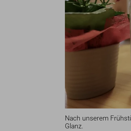
Lage
für U
Sauna
für F
Bewertungen
für G
Nachhaltigkeit
Geschenk-Gutscheine
Blog
Nach unserem Frühstü
Glanz.