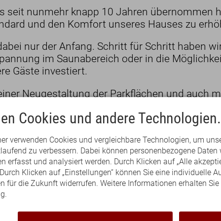
ers seit nunmehr knapp 10 Jahren übernommen h
ndard und den Komfort unseres Hauses zu erhö
bei nur der Anfang. Schritt für Schritt haben w
pannung im Saunabereich oder in die Möglichkei
re Gäste investiert.
 einer Neugestaltung der Parkflächen und auch mi
traums viel positive Resonanz erreichen.
en Cookies und andere Technologien.
s gilt nun auch bei unseren Gästezimmern. Unter
und mit Hilfe heimischer Handwerker ist es uns 
ner verwenden Cookies und vergleichbare Technologien, um uns
rtlaufend zu verbessern. Dabei können personenbezogene Daten 
Teil unseres Hauses frischen Glanz und neues 
 erfasst und analysiert werden. Durch Klicken auf „Alle akzepti
urch Klicken auf „Einstellungen“ können Sie eine individuelle A
en für die Zukunft widerrufen. Weitere Informationen erhalten Sie
helle Textilien, neue Matratzen und ein neuer Bo
g.
, so dass sich unsere Gäste nach einem erlebn
t freuen können.