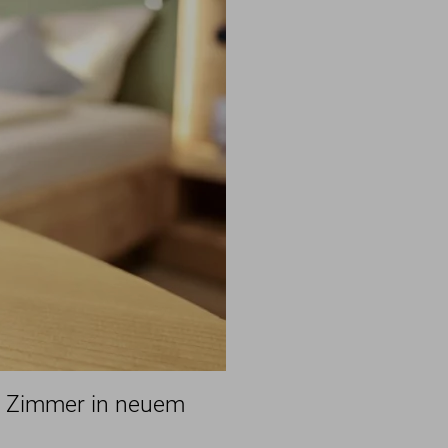
Wandern im Allgäu
Radfahren im Allgäu
Skifahren im Allgäu
Gastronomie
Webcams & Wetter
lish
Kontakt
E-Mail
Tel.: 08321 677 120
er Zimmer in neuem