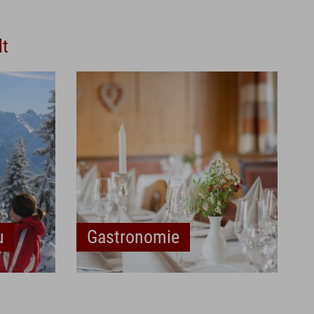
lt
u
Gastronomie