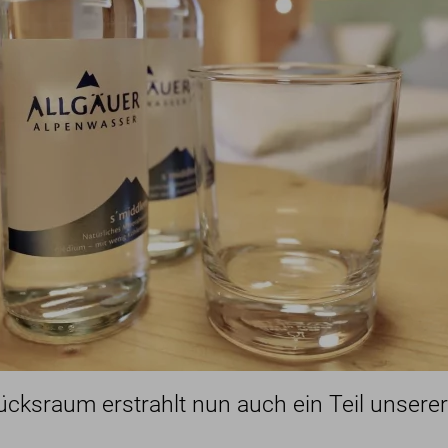
rlauber
amilien
eschäftsreisende
Eng
cksraum erstrahlt nun auch ein Teil unser