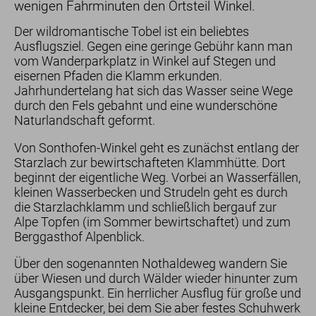
wenigen Fahrminuten den Ortsteil Winkel.
Hotel
Der wildromantische Tobel ist ein beliebtes
Ausflugsziel. Gegen eine geringe Gebühr kann man
Lage
vom Wanderparkplatz in Winkel auf Stegen und
Sauna
eisernen Pfaden die Klamm erkunden.
Bewertungen
Jahrhundertelang hat sich das Wasser seine Wege
Nachhaltigkeit
durch den Fels gebahnt und eine wunderschöne
Geschenk-Gutscheine
Naturlandschaft geformt.
Von Sonthofen-Winkel geht es zunächst entlang der
Starzlach zur bewirtschafteten Klammhütte. Dort
beginnt der eigentliche Weg. Vorbei an Wasserfällen,
kleinen Wasserbecken und Strudeln geht es durch
die Starzlachklamm und schließlich bergauf zur
Alpe Topfen (im Sommer bewirtschaftet) und zum
Berggasthof Alpenblick.
Über den sogenannten Nothaldeweg wandern Sie
über Wiesen und durch Wälder wieder hinunter zum
Ausgangspunkt. Ein herrlicher Ausflug für große und
kleine Entdecker, bei dem Sie aber festes Schuhwerk