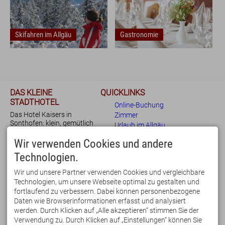
Skifahren im Allgäu
Gastronomie
Urlaub im Allgäu
DAS KLEINE
QUICKLINKS
STADTHOTEL
Wandern im Allgäu
Online-Buchung
Das Hotel Kaisers in
Zimmer
Radfahren im Allgäu
Sonthofen: klein, gemütlich
Urlaub im Allgäu
Skifahren im Allgäu
und Dank der ruhigen und
Bewertungen
Gastronomie
doch zentralen Lage bestens
Wir verwenden Cookies und andere
Anfrage
Webcams & Wetter
für Urlaub und
Technologien.
Blog
Geschäftsreise geeignet.
Beim Frühstücksbuffet legen
Wir und unsere Partner verwenden Cookies und vergleichbare
wir Wert auf regionale und
Blog
Technologien, um unsere Webseite optimal zu gestalten und
fair gehandelte Lebensmittel.
fortlaufend zu verbessern. Dabei können personenbezogene
IHRE VORTEILE
KONTAKT
Daten wie Browserinformationen erfasst und analysiert
➕ zentrale Lage
KAISERS - das kleine
werden. Durch Klicken auf „Alle akzeptieren“ stimmen Sie der
➕ kostenfreie Parkplätze
Stadthotel
Verwendung zu. Durch Klicken auf „Einstellungen“ können Sie
English
Kontakt
E-Mail
Tel.: 08321 677 120
➕ E-Ladestation
Hermann-von-Barth-Str. 4