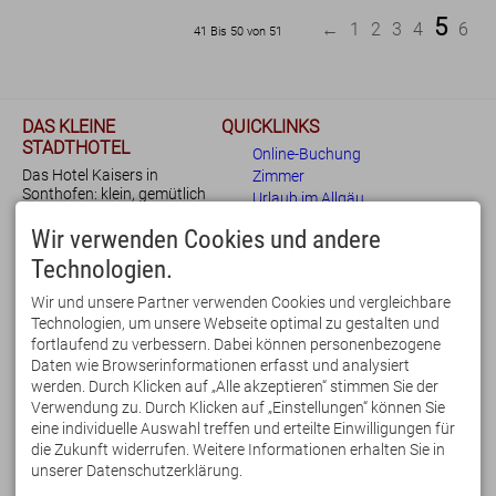
5
←
1
2
3
4
6
41 Bis 50 von 51
DAS KLEINE
QUICKLINKS
STADTHOTEL
Online-Buchung
Das Hotel Kaisers in
Zimmer
Sonthofen: klein, gemütlich
Urlaub im Allgäu
und Dank der ruhigen und
Bewertungen
doch zentralen Lage bestens
Wir verwenden Cookies und andere
Anfrage
für Urlaub und
Technologien.
Blog
Geschäftsreise geeignet.
Beim Frühstücksbuffet legen
Wir und unsere Partner verwenden Cookies und vergleichbare
wir Wert auf regionale und
Technologien, um unsere Webseite optimal zu gestalten und
fair gehandelte Lebensmittel.
fortlaufend zu verbessern. Dabei können personenbezogene
IHRE VORTEILE
KONTAKT
Daten wie Browserinformationen erfasst und analysiert
➕ zentrale Lage
KAISERS - das kleine
werden. Durch Klicken auf „Alle akzeptieren“ stimmen Sie der
➕ kostenfreie Parkplätze
Stadthotel
Verwendung zu. Durch Klicken auf „Einstellungen“ können Sie
➕ E-Ladestation
Hermann-von-Barth-Str. 4
eine individuelle Auswahl treffen und erteilte Einwilligungen für
➕ kostenfreies WLAN
87527 Sonthofen
die Zukunft widerrufen. Weitere Informationen erhalten Sie in
➕
Sauna
& Infrarotkabine
Deutschland
unserer Datenschutzerklärung.
➕ feines
Frühstücksbuffet
Tel. 08321 677 120
➕
Mobil Pass Allgäu