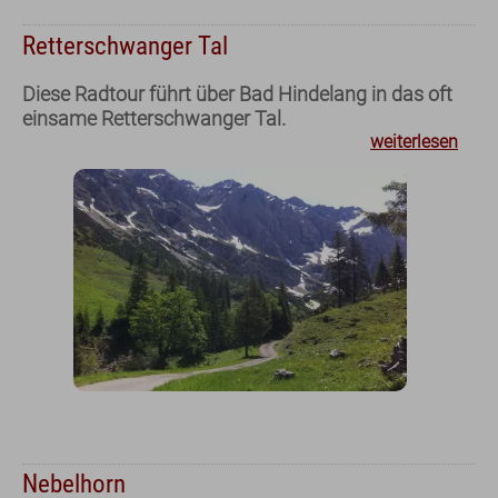
Retterschwanger Tal
Diese Radtour führt über Bad Hindelang in das oft
einsame Retterschwanger Tal.
weiterlesen
Urlaub im Allgäu
Wandern im Allgäu
Radfahren im Allgäu
Skifahren im Allgäu
Gastronomie
Webcams & Wetter
Blog
Nebelhorn
English
Kontakt
E-Mail
Tel.: 08321 677 120