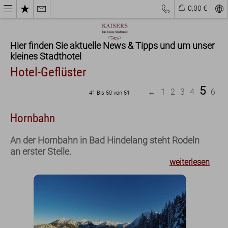
0,00 €
Hier finden Sie aktuelle News & Tipps und um unser
kleines Stadthotel
Hotel-Geflüster
5
←
1
2
3
4
6
41 Bis 50 von 51
Hornbahn
An der Hornbahn in Bad Hindelang steht Rodeln
an erster Stelle.
weiterlesen